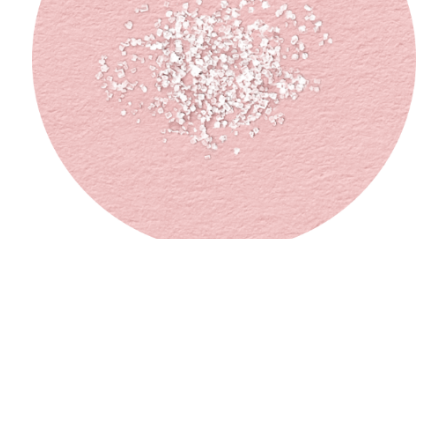
ZUCKER
Unsere sorgfältig erlesenen, saftigen Früchte sind schon
süss genug, darum braucht es nur noch etwas Zucker für
eine optimale Geschmacksentfaltung.